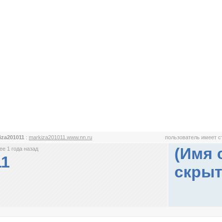
iza201011
:
markiza201011.www.nn.ru
пользователь имеет 
(Имя 
е 1 года назад
11
скрыт