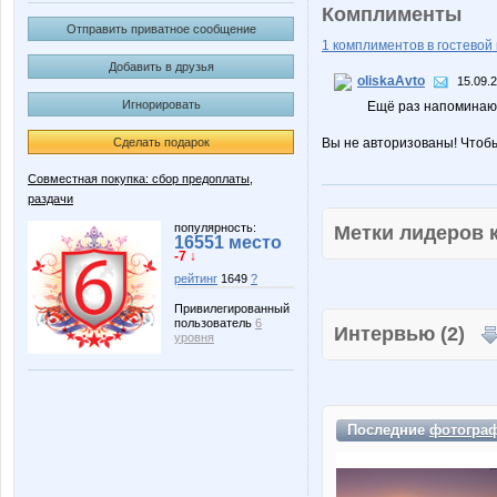
Комплименты
Отправить приватное сообщение
1 комплиментов в гостевой 
Добавить в друзья
oliskaAvto
15.09.
Игнорировать
Ещё раз напоминаю п
Сделать подарок
Вы не авторизованы! Чтоб
Совместная покупка: сбор предоплаты,
раздачи
популярность:
Метки лидеров
16551 место
-7 ↓
рейтинг
1649
?
Привилегированный
пользователь
6
Интервью (2)
уровня
Последние
фотогра