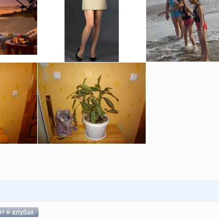
ит в
клубах