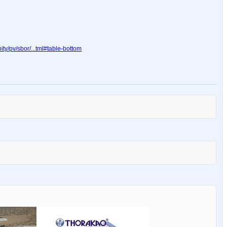
y/pv/sbor/...tml#table-bottom