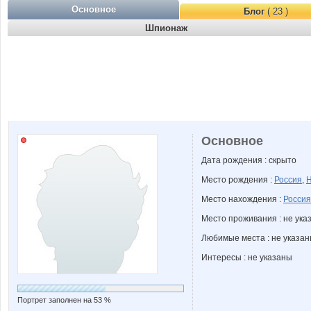
Основное
Блог
( 23 )
Шпионаж
Основное
Дата рождения : скрыто
Место рождения :
Россия
,
Н
Место нахождения :
Россия
Место проживания : не ука
Любимые места : не указа
Интересы : не указаны
Портрет заполнен на 53 %