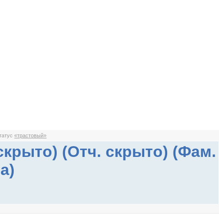
статус
«трастовый»
скрыто) (Отч. скрыто) (Фам.
а)